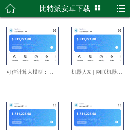



比特派安卓下载
首页

比特派
比特派钱包
比特派下载
bitpie下载
可信计算大模型：筑BTC钱包牢
机器人X｜网联机器人以太坊钱
bitpie钱包
bitpie