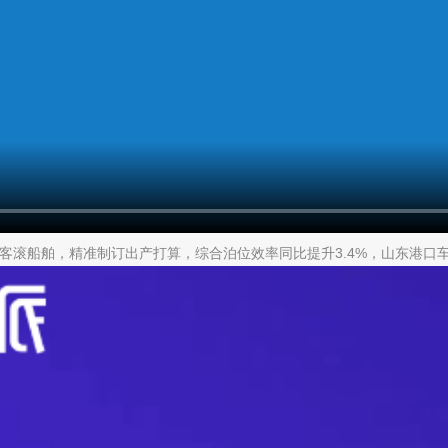
型客滚船舶，精准制订出产打算，综合泊位效率同比提升3.4%，山东港口