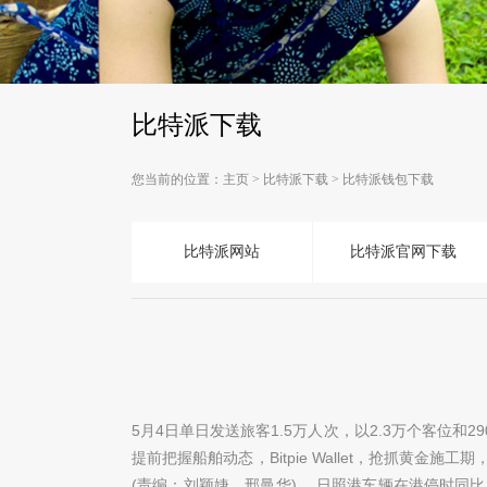
比特派下载
您当前的位置：
主页
>
比特派下载
>
比特派钱包下载
比特派网站
比特派官网下载
5月4日单日发送旅客1.5万人次，以2.3万个客位和
提前把握船舶动态，Bitpie Wallet，抢抓黄
(责编：刘颖婕、邢曼华) ，日照港车辆在港停时同比