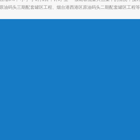
级原油码头三期配套罐区工程、烟台港西港区原油码头二期配套罐区工程等