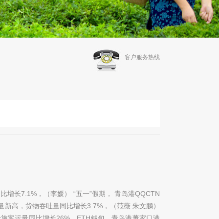
客户服务热线
长7.1%，（李媛） “五一”假期， 青岛港QQCTN
送量新高，货物吞吐量同比增长3.7%，（范薇 朱文鹏）
计旅客运量同比增长26%，ETH钱包，青岛港董家口港