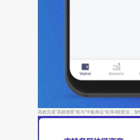
高效完成“高丽德里”轮与“中船海运”轮等4组套泊，