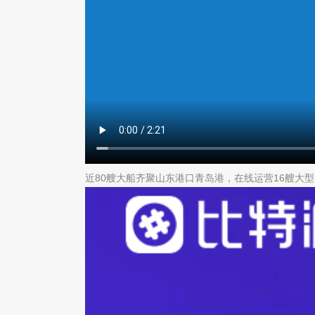
近80艘大船齐聚山东港口青岛港，在线运营16艘大