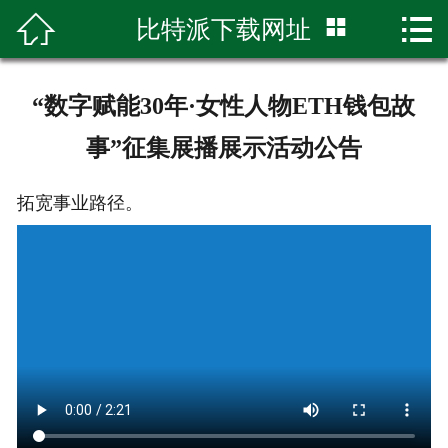



比特派下载网址
首页

比特派
“数字赋能30年·女性人物ETH钱包故
比特派钱包
事”征集展播展示活动公告
比特派下载
拓宽事业路径。
bitpie下载
bitpie钱包
bitpie